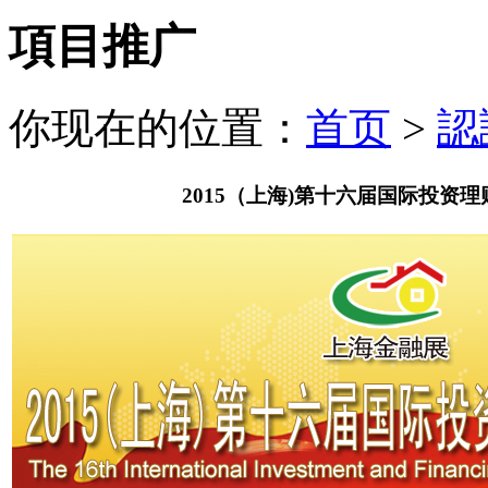
項目推广
你现在的位置：
首页
>
認
2015（上海)第十六届国际投资